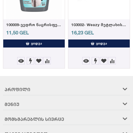
100009-ვედრო ნაცრისფერი 14,5ლ
103002- Weazy მეტლახის საწმენდი რეზინის პ...
11,50
GEL
16,23
GEL
ᲧᲘᲓᲕᲐ
ᲧᲘᲓᲕᲐ
ᲞᲠᲝᲤᲘᲚᲘ
ᲛᲔᲜᲘᲣ
ᲛᲝᲛᲮᲛᲐᲠᲔᲑᲚᲘᲡ ᲡᲘᲕᲠᲪᲔ