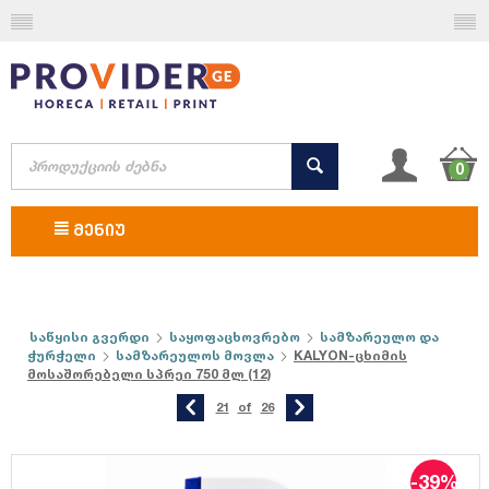
0
ᲛᲔᲜᲘᲣ
საწყისი გვერდი
საყოფაცხოვრებო
სამზარეულო და
ჭურჭელი
სამზარეულოს მოვლა
KALYON-ცხიმის
მოსაშორებელი სპრეი 750 მლ (12)
21
of
26
-39%