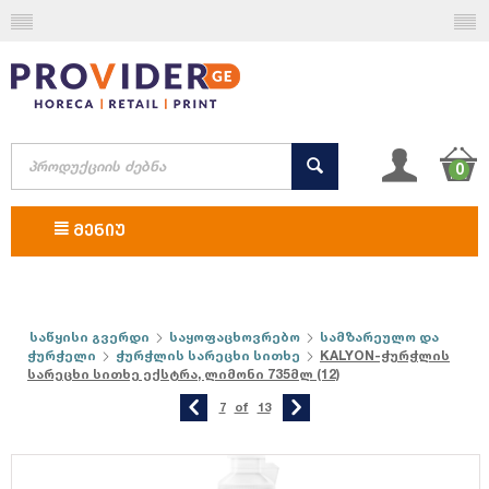
0
ᲛᲔᲜᲘᲣ
საწყისი გვერდი
საყოფაცხოვრებო
სამზარეულო და
ჭურჭელი
ჭურჭლის სარეცხი სითხე
KALYON-ჭურჭლის
სარეცხი სითხე ექსტრა, ლიმონი 735მლ (12)
7
of
13