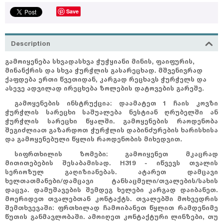
Save
Description
გამოიყენება სხვადასხვა ჭუჭყიანი მინის, ფაიფურის,
მინანქრის და სხვა ჭურჭლის გასარეცხად. მშვენივრად
ქაფდება ერთი წვეთიდან, კარგად რეცხავს ჭურჭელს და
ასევე ადვილად ირეცხება ზოლების დატოვების გარეშე.
გამოყენების ინსტრუქცია: დაამატეთ 1 ჩაის კოვზი
ჭურჭლის სარეცხი საშუალება ნესტიან ღრუბელში ან
ჭურჭლის სარეცხი წყალში. გამოყენების რაოდენობა
შეგიძლიათ გაზარდოთ ჭურჭლის დაბინძურების ხარისხისა
და გამოყენებული წყლის რაოდენობის მიხედვით.
სიფრთხილის ზომები: გამოიყენეთ მკაცრად
მითითებების შესაბამისად. H319 - იწვევს თვალის
სერიოზულ გაღიზიანებას. ატარეთ დამცავი
ხელთათმანები/დამცავი ტანსაცმელი/თვალების/სახის
დაცვა. დამუშავების შემდეგ ხელები კარგად დაიბანეთ.
მოერიდეთ თვალებთან კონტაქტს. თვალებში მოხვედრის
შემთხვევაში: ფრთხილად ჩამოიბანეთ წყლით რამდენიმე
წუთის განმავლობაში. ამოიღეთ კონტაქტური ლინზები, თუ