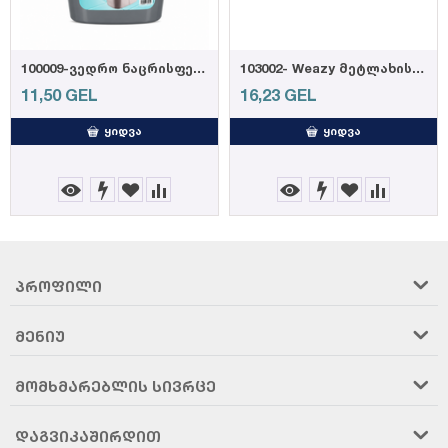
100009-ვედრო ნაცრისფერი 14,5ლ
103002- Weazy მეტლახის საწმენდი რეზინის პ...
11,50
GEL
16,23
GEL
ᲧᲘᲓᲕᲐ
ᲧᲘᲓᲕᲐ
ᲞᲠᲝᲤᲘᲚᲘ
ᲛᲔᲜᲘᲣ
ᲛᲝᲛᲮᲛᲐᲠᲔᲑᲚᲘᲡ ᲡᲘᲕᲠᲪᲔ
ᲓᲐᲒᲕᲘᲙᲐᲨᲘᲠᲓᲘᲗ