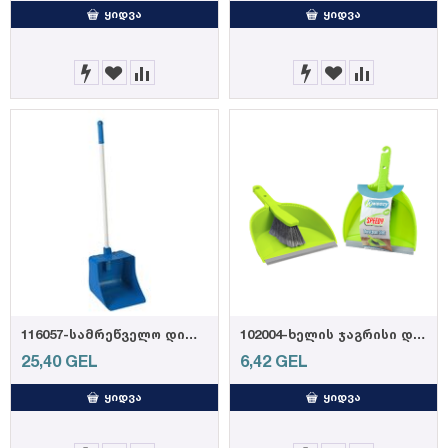
ᲧᲘᲓᲕᲐ
ᲧᲘᲓᲕᲐ
116057-სამრეწველო დიდი ნაგვის ასაღები
102004-ხელის ჯაგრისი და ნაგვის ასაღები
25,40
GEL
6,42
GEL
ᲧᲘᲓᲕᲐ
ᲧᲘᲓᲕᲐ