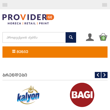
0
ᲛᲔᲜᲘᲣ
ბრენდები