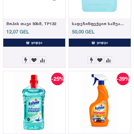
მოპის თავი 50სმ, TP132
სადეზინფექციო საშუალება "ნატურალი" 5 ლ
12,07
GEL
50,00
GEL
ᲧᲘᲓᲕᲐ
ᲧᲘᲓᲕᲐ
-25%
-39%