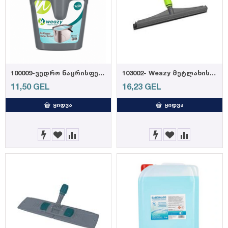
100009-ვედრო ნაცრისფერი 14,5ლ
103002- Weazy მეტლახის საწმენდი რეზინის პირით 55სმ (12)
11,50
GEL
16,23
GEL
ᲧᲘᲓᲕᲐ
ᲧᲘᲓᲕᲐ