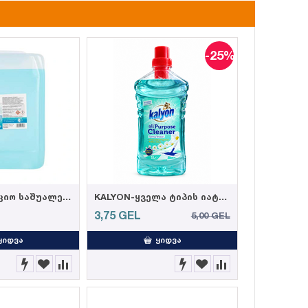
-25%
სადეზინფექციო საშუალება "ნატურალი" 5 ლ
KALYON-ყველა ტიპის იატაკის საწმენდი საშუალება, გაზაფხულის სურნელით 1000მლ (12)
3,75
GEL
5,00
GEL
ᲧᲘᲓᲕᲐ
ᲧᲘᲓᲕᲐ