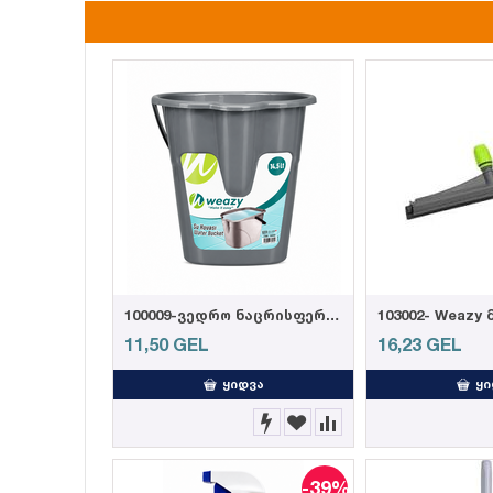
100009-ვედრო ნაცრისფერი 14,5ლ
11,50
GEL
16,23
GEL
ᲧᲘᲓᲕᲐ
ᲧᲘ
-39%