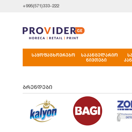
+995(571)333-222
ᲡᲐᲧᲝᲤᲐᲪᲮᲝᲕᲠᲔᲑᲝ
ᲡᲐᲙᲐᲜᲪᲔᲚᲐᲠᲘᲝ
Ს
ᲜᲘᲕᲗᲔᲑᲘ
ᲙᲐ
ბრენდები