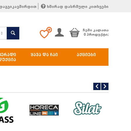
დაგვიკავშირდით
ხშირად დასრმული კითხვები
ᲩᲔᲛᲘ ᲙᲐᲚᲐᲗᲐ
0 პროდუქტი;
ᲯᲔᲠᲐᲓᲘ
ᲧᲐᲕᲐ ᲓᲐ ᲩᲐᲘ
ᲐᲥᲪᲘᲔᲑᲘ
ᲓᲣᲥᲪᲘᲐ