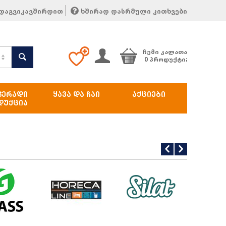
დაგვიკავშირდით
ხშირად დასრმული კითხვები
ᲩᲔᲛᲘ ᲙᲐᲚᲐᲗᲐ
0 პროდუქტი;
ᲯᲔᲠᲐᲓᲘ
ᲧᲐᲕᲐ ᲓᲐ ᲩᲐᲘ
ᲐᲥᲪᲘᲔᲑᲘ
ᲓᲣᲥᲪᲘᲐ