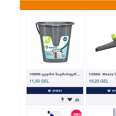
100009-ვედრო ნაცრისფერი 14,5ლ
11,50
GEL
16,23
GEL
ᲧᲘᲓᲕᲐ
ᲧᲘ
-39%