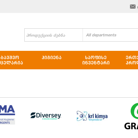
All departments
ᲐᲑᲐᲕᲨᲕᲝ
ᲰᲘᲒᲘᲔᲜᲐ
ᲡᲐᲝᲤᲘᲡᲔ
ᲔᲠᲗ
ᲜᲪᲔᲚᲐᲠᲘᲐ
ᲘᲜᲕᲔᲜᲢᲐᲠᲘ
ᲞᲠᲝ