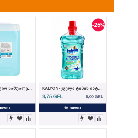
-25%
სადეზინფექციო საშუალება "ნატურალი" 5 ლ
KALYON-ყველა ტიპის იატაკის საწმენდი საშუალება, გაზაფხულის სურნელით 1000მლ (12)
3,75
GEL
5,00
GEL
ᲧᲘᲓᲕᲐ
ᲧᲘᲓᲕᲐ