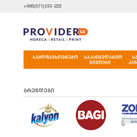
+995(571)333-222
ᲡᲐᲧᲝᲤᲐᲪᲮᲝᲕᲠᲔᲑᲝ
ᲡᲐᲙᲐᲜᲪᲔᲚᲐᲠᲘᲝ
Ს
ᲜᲘᲕᲗᲔᲑᲘ
ᲙᲐ
ბრენდები