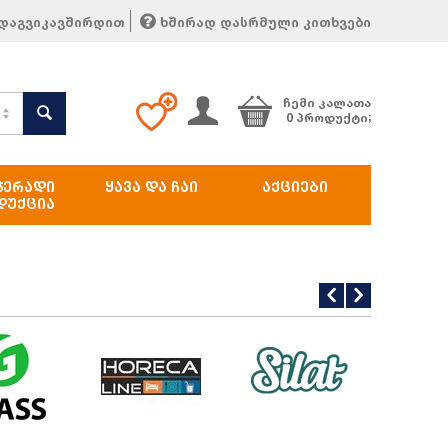
დაგვიკავშირდით
ხშირად დასრმული კითხვები
ᲩᲔᲛᲘ ᲙᲐᲚᲐᲗᲐ
0 პროდუქტი;
ᲯᲔᲠᲐᲓᲘ
ᲧᲐᲕᲐ ᲓᲐ ᲩᲐᲘ
ᲐᲥᲪᲘᲔᲑᲘ
ᲓᲣᲥᲪᲘᲐ