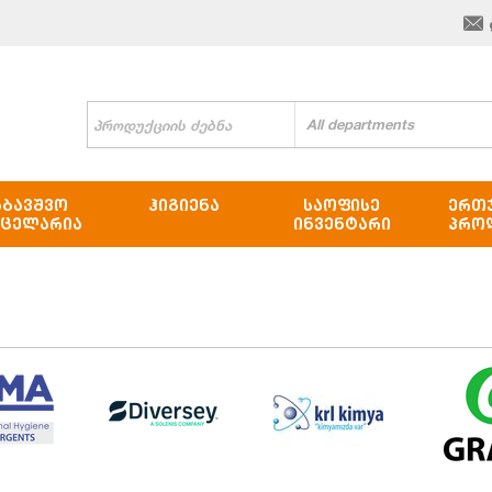
All departments
ᲐᲑᲐᲕᲨᲕᲝ
ᲰᲘᲒᲘᲔᲜᲐ
ᲡᲐᲝᲤᲘᲡᲔ
ᲔᲠᲗ
ᲜᲪᲔᲚᲐᲠᲘᲐ
ᲘᲜᲕᲔᲜᲢᲐᲠᲘ
ᲞᲠᲝ