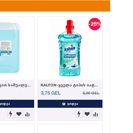
-25%
სადეზინფექციო საშუალება "ნატურალი" 5 ლ
KALYON-ყველა ტიპის იატაკის საწმენდი საშუალება, გაზაფხულის სურნელით 1000მლ (12)
3,75
GEL
5,00
GEL
ᲧᲘᲓᲕᲐ
ᲧᲘᲓᲕᲐ