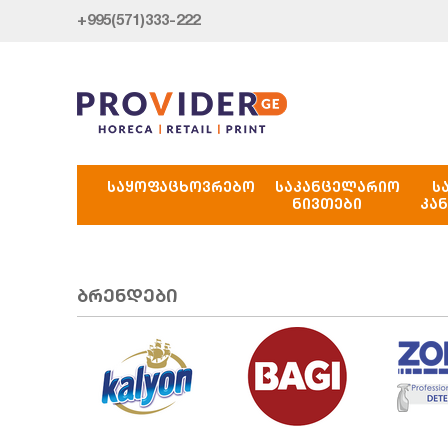
+995(571)333-222
ᲡᲐᲧᲝᲤᲐᲪᲮᲝᲕᲠᲔᲑᲝ
ᲡᲐᲙᲐᲜᲪᲔᲚᲐᲠᲘᲝ
Ს
ᲜᲘᲕᲗᲔᲑᲘ
ᲙᲐ
ბრენდები