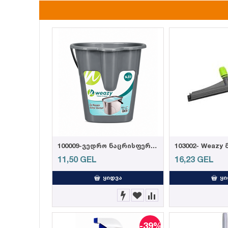
100009-ვედრო ნაცრისფერი 14,5ლ
11,50
GEL
16,23
GEL
ᲧᲘᲓᲕᲐ
ᲧᲘ
-39%