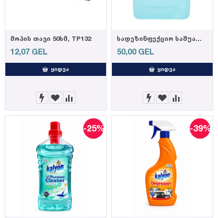
მოპის თავი 50სმ, TP132
სადეზინფექციო საშუალება "ნატურალი" 5 ლ
12,07
GEL
50,00
GEL
ᲧᲘᲓᲕᲐ
ᲧᲘᲓᲕᲐ
-25%
-39%