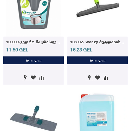
100009-ვედრო ნაცრისფერი 14,5ლ
103002- Weazy მეტლახის საწმენდი რეზინის პირით 55სმ (12)
11,50
GEL
16,23
GEL
ᲧᲘᲓᲕᲐ
ᲧᲘᲓᲕᲐ