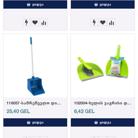
ᲧᲘᲓᲕᲐ
ᲧᲘᲓᲕᲐ
116057-სამრეწველო დიდი ნაგვის ასაღები
102004-ხელის ჯაგრისი და ნაგვის ასაღები
25,40
GEL
6,42
GEL
ᲧᲘᲓᲕᲐ
ᲧᲘᲓᲕᲐ