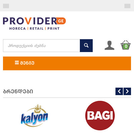
0
ᲛᲔᲜᲘᲣ
ბრენდები