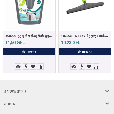
100009-ვედრო ნაცრისფერი 14,5ლ
103002- Weazy მეტლახის საწმენდი რეზინის პ...
11,50
GEL
16,23
GEL
ᲧᲘᲓᲕᲐ
ᲧᲘᲓᲕᲐ
ᲞᲠᲝᲤᲘᲚᲘ
ᲛᲔᲜᲘᲣ