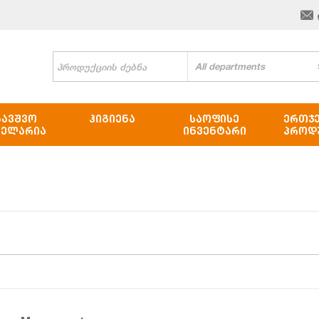
All departments
ᲑᲐᲕᲨᲕᲝ
ᲰᲘᲒᲘᲔᲜᲐ
ᲡᲐᲝᲤᲘᲡᲔ
ᲔᲠᲗᲯ
ᲪᲔᲚᲐᲠᲘᲐ
ᲘᲜᲕᲔᲜᲢᲐᲠᲘ
ᲞᲠᲝᲓ