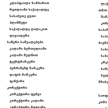
კლიპფაილი ზამბარით
ლაქ
რგოლიანი საქაღალდე
თმის
სასაბუთე ყუთი
შამ
პლანშეტი
კონ
საქაღალდე ღილაკით
საპა
დივაიდერი
საპ
საწერი საშუალებები
ბავშ
კალამი ბურთულიანი
საბ
კალამი მელნით
საბ
ტექსტმარკერი
კრე
პერმანენტ მარკერი
სარ
დაფის მარკერი
სვე
ფანქარი
მზის
კორექტორი
კორექტორი ფუნჯი
საოფ
კორექტორი კალამი
კომპ
კორექტორი როლერი