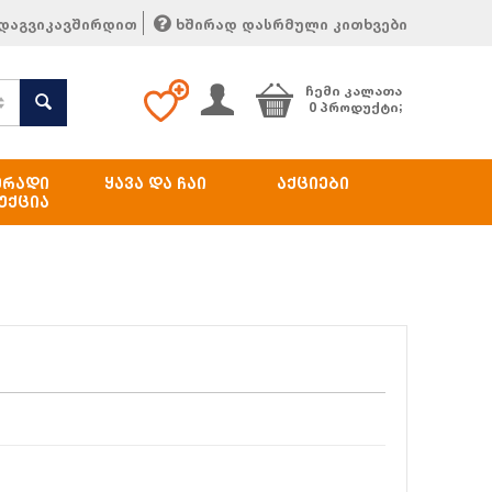
დაგვიკავშირდით
ხშირად დასრმული კითხვები
ᲩᲔᲛᲘ ᲙᲐᲚᲐᲗᲐ
0 პროდუქტი;
ᲔᲠᲐᲓᲘ
ᲧᲐᲕᲐ ᲓᲐ ᲩᲐᲘ
ᲐᲥᲪᲘᲔᲑᲘ
ᲣᲥᲪᲘᲐ