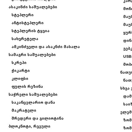
კარ
ასაკინძი საშუალებები
მონ
სტეპლერი
მაუ
ანტისტეპლერი
მაუ
სტეპლერის ტყვია
ყურ
სახვრეტელა
დინ
ამკინძველი და ასაკნძი მასალა
ვებ
სამაგრი საშუალებები
USB
სკრეპი
მობ
ჭიკარტი
ნათუ
კლიფსი
ნათ
ფულის რეზინა
სხვა
საჭრელი საშუალებები
დამ
საკანცელარიო დანა
საი
მაკრატელი
ელემ
შრედერი და გილიოტინა
ზომ
ბლოკნოტი, რვეული
ზომ