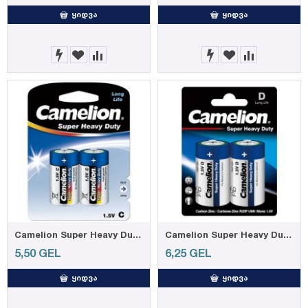
ᲧᲘᲓᲕᲐ
ᲧᲘᲓᲕᲐ
Camelion Super Heavy Duty, Blue C, 2-pc blister
Camelion Super Heavy Duty, Blue D, 2-pc blister
5,50
GEL
6,25
GEL
ᲧᲘᲓᲕᲐ
ᲧᲘᲓᲕᲐ