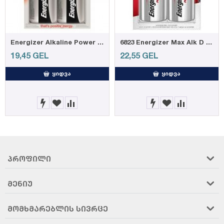
Energizer Alkaline Power D, 2 ცალი, FSB2 CEE E95
6823 Energizer Max Alk D CHP2
19,45
GEL
22,55
GEL
ᲧᲘᲓᲕᲐ
ᲧᲘᲓᲕᲐ
ᲞᲠᲝᲤᲘᲚᲘ
ᲛᲔᲜᲘᲣ
ᲛᲝᲛᲮᲛᲐᲠᲔᲑᲚᲘᲡ ᲡᲘᲕᲠᲪᲔ