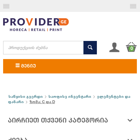
0
ᲛᲔᲜᲘᲣ
საწყისი გვერდი
საოფისე ინვენტარი
ელემენტები და
ფანარი
ზომა: C და D
ᲐᲘᲠᲩᲘᲔᲗ ᲗᲥᲕᲔᲜᲘ ᲙᲐᲢᲔᲒᲝᲠᲘᲐ