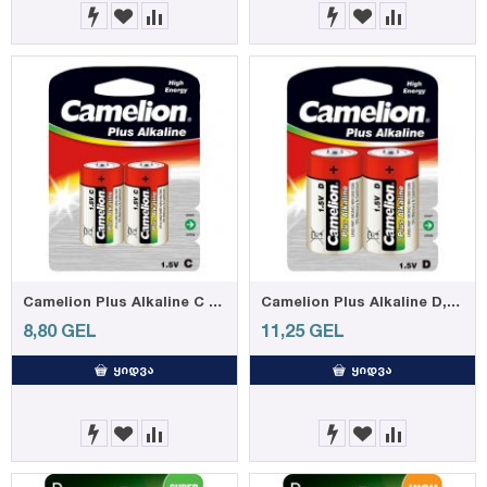
Camelion Plus Alkaline C ელემენტი, 2ც შეკვრა, LR14-BP2
Camelion Plus Alkaline D, 2-pc blister
8,80
GEL
11,25
GEL
ᲧᲘᲓᲕᲐ
ᲧᲘᲓᲕᲐ