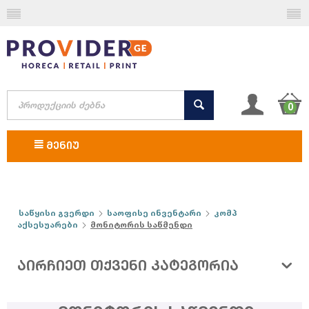
0
ᲛᲔᲜᲘᲣ
საწყისი გვერდი
საოფისე ინვენტარი
კომპ
აქსესუარები
მონიტორის საწმენდი
ᲐᲘᲠᲩᲘᲔᲗ ᲗᲥᲕᲔᲜᲘ ᲙᲐᲢᲔᲒᲝᲠᲘᲐ