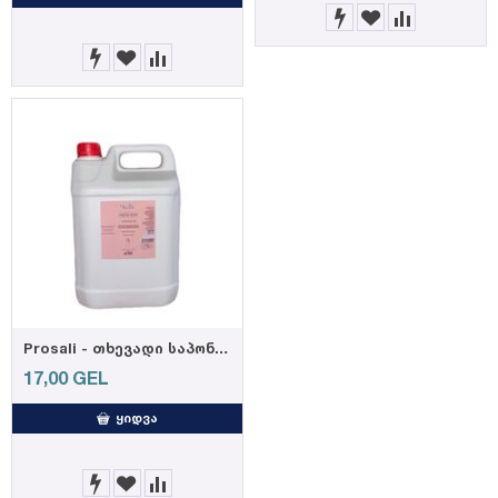
Prosali - თხევადი საპონი ოუშენ სფლაშ- 5კგ
17,00
GEL
ᲧᲘᲓᲕᲐ