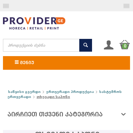
0
ᲛᲔᲜᲘᲣ
საწყისი გვერდი
ერთჯერადი პროდუქცია
სასტუმროს
ერთჯერადი
თხევადი საპონი
ᲐᲘᲠᲩᲘᲔᲗ ᲗᲥᲕᲔᲜᲘ ᲙᲐᲢᲔᲒᲝᲠᲘᲐ