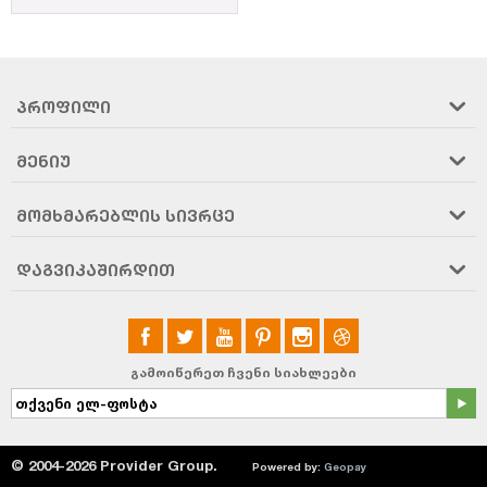
ᲞᲠᲝᲤᲘᲚᲘ
ᲛᲔᲜᲘᲣ
ᲛᲝᲛᲮᲛᲐᲠᲔᲑᲚᲘᲡ ᲡᲘᲕᲠᲪᲔ
ᲓᲐᲒᲕᲘᲙᲐᲨᲘᲠᲓᲘᲗ
გამოიწერეთ ჩვენი სიახლეები
© 2004-2026 Provider Group.
Powered by:
Geopay