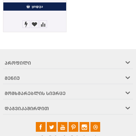
ᲧᲘᲓᲕᲐ
ᲞᲠᲝᲤᲘᲚᲘ
ᲛᲔᲜᲘᲣ
ᲛᲝᲛᲮᲛᲐᲠᲔᲑᲚᲘᲡ ᲡᲘᲕᲠᲪᲔ
ᲓᲐᲒᲕᲘᲙᲐᲨᲘᲠᲓᲘᲗ