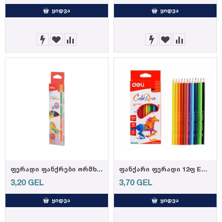
ᲧᲘᲓᲕᲐ
ᲧᲘᲓᲕᲐ
ფერადი ფანქრები ორმხვრივი წვერით 6ც 12ფ C00500, DELI
ფანქარი ფერადი 12ფ EC00100, DELI
3,20
GEL
3,70
GEL
ᲧᲘᲓᲕᲐ
ᲧᲘᲓᲕᲐ