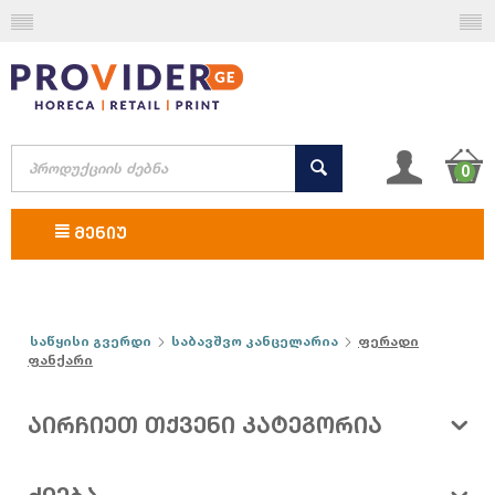
0
ᲛᲔᲜᲘᲣ
საწყისი გვერდი
საბავშვო კანცელარია
ფერადი
ფანქარი
ᲐᲘᲠᲩᲘᲔᲗ ᲗᲥᲕᲔᲜᲘ ᲙᲐᲢᲔᲒᲝᲠᲘᲐ