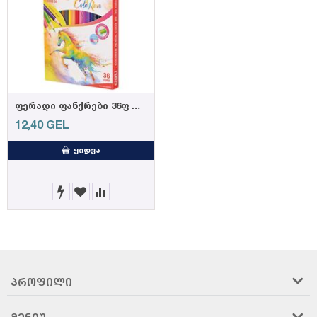
ფერადი ფანქრები 36ფ C00330, DELI
12,40
GEL
ᲧᲘᲓᲕᲐ
ᲞᲠᲝᲤᲘᲚᲘ