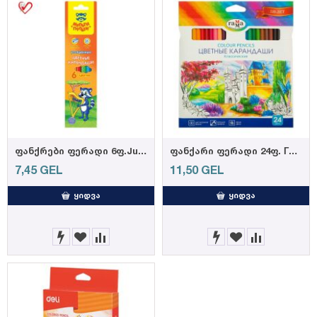
ფანქრები ფერადი 6ფ.Jumbo Мульти-Пульти "Енот в саванне"
ფანქარი ფერადი 24ფ. Гамма "Классика"
7,45
GEL
11,50
GEL
ᲧᲘᲓᲕᲐ
ᲧᲘᲓᲕᲐ