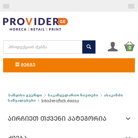
0
ᲛᲔᲜᲘᲣ
საწყისი გვერდი
საკანცელარიო ნივთები
ასაკინძი
საშუალებები
სტეპლერის ტყვია
ᲐᲘᲠᲩᲘᲔᲗ ᲗᲥᲕᲔᲜᲘ ᲙᲐᲢᲔᲒᲝᲠᲘᲐ