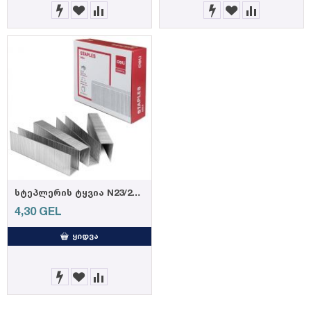
სტეპლერის ტყვია N23/23 # 0014 (6921734900142)
4,30
GEL
ᲧᲘᲓᲕᲐ