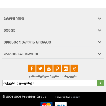
ᲞᲠᲝᲤᲘᲚᲘ
ᲛᲔᲜᲘᲣ
ᲛᲝᲛᲮᲛᲐᲠᲔᲑᲚᲘᲡ ᲡᲘᲕᲠᲪᲔ
ᲓᲐᲒᲕᲘᲙᲐᲨᲘᲠᲓᲘᲗ
გამოიწერეთ ჩვენი სიახლეები
© 2004-2026 Provider Group.
Powered by:
Geopay