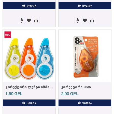
ᲧᲘᲓᲕᲐ
ᲧᲘᲓᲕᲐ
კორექტორი ლენტი 5მმX12მ 8137
კორექტორი 953K
1,90
GEL
2,00
GEL
ᲧᲘᲓᲕᲐ
ᲧᲘᲓᲕᲐ