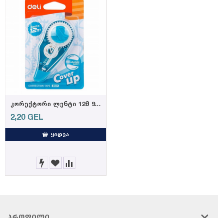
კორექტორი ლენტი 12მ 912
2,20
GEL
ᲧᲘᲓᲕᲐ
ᲞᲠᲝᲤᲘᲚᲘ