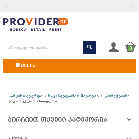
0
ᲛᲔᲜᲘᲣ
საწყისი გვერდი
საკანცელარიო ნივთები
კორექტორი
კორექტორი როლერი
ᲐᲘᲠᲩᲘᲔᲗ ᲗᲥᲕᲔᲜᲘ ᲙᲐᲢᲔᲒᲝᲠᲘᲐ