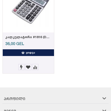
კალკულატორი #1616 (DELI)
36,00
GEL
ᲧᲘᲓᲕᲐ
ᲞᲠᲝᲤᲘᲚᲘ