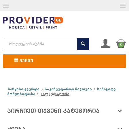
0
ᲛᲔᲜᲘᲣ
საწყისი გვერდი
საკანცელარიო ნივთები
სამაგიდე
მოწყობილობა
კალკულატორი
ᲐᲘᲠᲩᲘᲔᲗ ᲗᲥᲕᲔᲜᲘ ᲙᲐᲢᲔᲒᲝᲠᲘᲐ