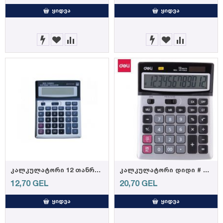
ᲧᲘᲓᲕᲐ
ᲧᲘᲓᲕᲐ
კალკულატორი 12 თანრიგიანი CL-1200V/512005
კალკულატორი დიდი # 1654 (DELI) (6921734916549)
12,70
GEL
20,70
GEL
ᲧᲘᲓᲕᲐ
ᲧᲘᲓᲕᲐ