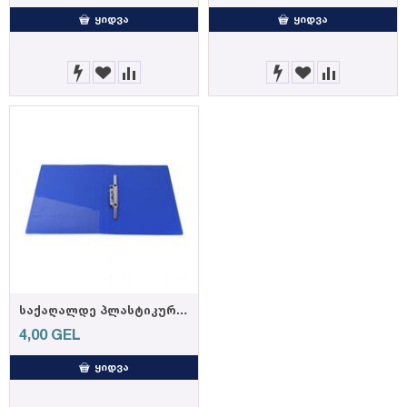
ᲧᲘᲓᲕᲐ
ᲧᲘᲓᲕᲐ
საქაღალდე პლასტიკური კლიპ ფაილი დამჭერით A4 HL403401 (18/54)
4,00
GEL
ᲧᲘᲓᲕᲐ