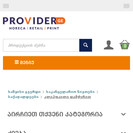
0
ᲛᲔᲜᲘᲣ
საწყისი გვერდი
საკანცელარიო ნივთები
საქაღალდეები
კლიპფაილი დამჭერით
ᲐᲘᲠᲩᲘᲔᲗ ᲗᲥᲕᲔᲜᲘ ᲙᲐᲢᲔᲒᲝᲠᲘᲐ