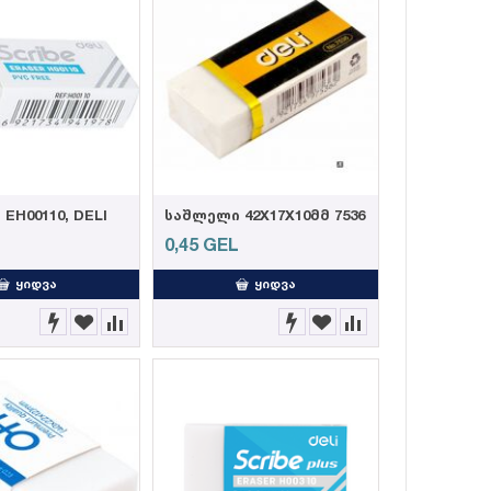
EH00110, DELI
საშლელი 42X17X10მმ 7536
L
0,45
GEL
ᲧᲘᲓᲕᲐ
ᲧᲘᲓᲕᲐ