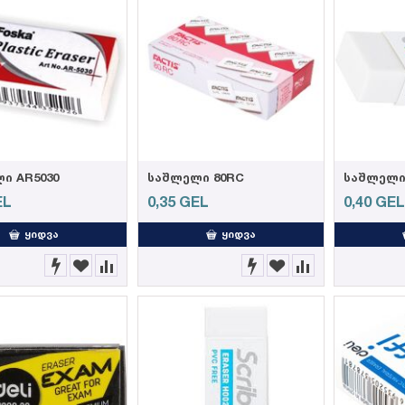
ი AR5030
საშლელი 80RC
საშლელი 
EL
0,35
GEL
0,40
GE
ᲧᲘᲓᲕᲐ
ᲧᲘᲓᲕᲐ