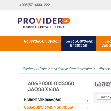
+995(571)333-222
ᲡᲐᲧᲝᲤᲐᲪᲮᲝᲕᲠᲔᲑᲝ
ᲡᲐᲙᲐᲜᲪᲔᲚᲐᲠᲘᲝ
ᲡᲐ
ᲜᲘᲕᲗᲔᲑᲘ
ᲙᲐᲜ
საწყისი გვერდი
საკანცელარიო ნივთები
საშლელი
ᲐᲘᲠᲩᲘᲔᲗ ᲗᲥᲕᲔᲜᲘ
საშ
ᲙᲐᲢᲔᲒᲝᲠᲘᲐ
Sort by
საყოფაცხოვრებო
საკანცელარიო ნივთები