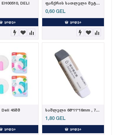
EH00510, DELI
ფანქრის სათლელი მეტალის ორმაგი TS003
L
0,60
GEL
ᲧᲘᲓᲕᲐ
ᲧᲘᲓᲕᲐ
Deli 45მმ
საშლელი 68*11*16mm , 71115 DELI
L
1,80
GEL
ᲧᲘᲓᲕᲐ
ᲧᲘᲓᲕᲐ