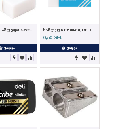
ფანქრის საშლელი 40*22*12mm WHITE EH03010 , DELI
საშლელი EH00310, DELI
L
0,50
GEL
ᲧᲘᲓᲕᲐ
ᲧᲘᲓᲕᲐ