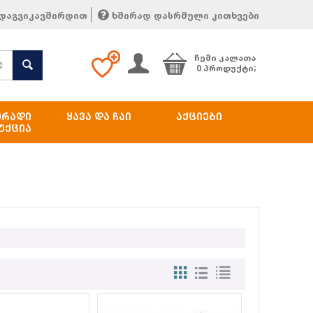
დაგვიკავშირდით
ხშირად დასრმული კითხვები
ᲩᲔᲛᲘ ᲙᲐᲚᲐᲗᲐ
0 პროდუქტი;
ᲔᲠᲐᲓᲘ
ᲧᲐᲕᲐ ᲓᲐ ᲩᲐᲘ
ᲐᲥᲪᲘᲔᲑᲘ
ᲣᲥᲪᲘᲐ