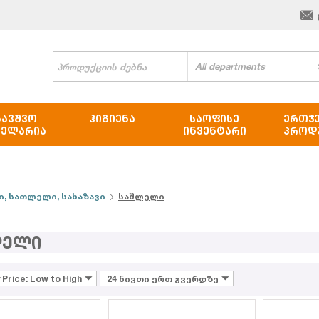
All departments
ᲑᲐᲕᲨᲕᲝ
ᲰᲘᲒᲘᲔᲜᲐ
ᲡᲐᲝᲤᲘᲡᲔ
ᲔᲠᲗᲯ
ᲪᲔᲚᲐᲠᲘᲐ
ᲘᲜᲕᲔᲜᲢᲐᲠᲘ
ᲞᲠᲝᲓ
, სათლელი, სახაზავი
საშლელი
ლელი
 Price: Low to High
24 ნივთი ერთ გვერდზე