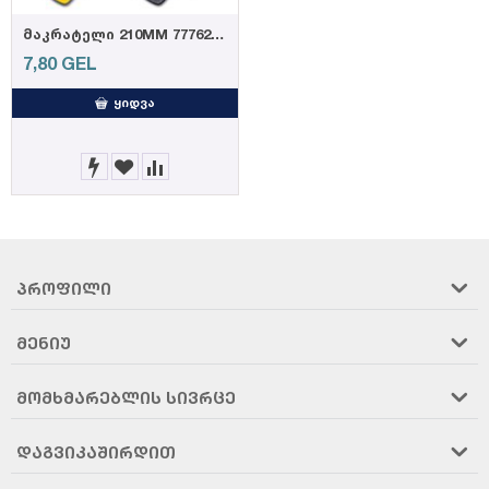
მაკრატელი 210MM 77762 , DELI
7,80
GEL
ᲧᲘᲓᲕᲐ
ᲞᲠᲝᲤᲘᲚᲘ
ᲛᲔᲜᲘᲣ
ᲛᲝᲛᲮᲛᲐᲠᲔᲑᲚᲘᲡ ᲡᲘᲕᲠᲪᲔ
ᲓᲐᲒᲕᲘᲙᲐᲨᲘᲠᲓᲘᲗ