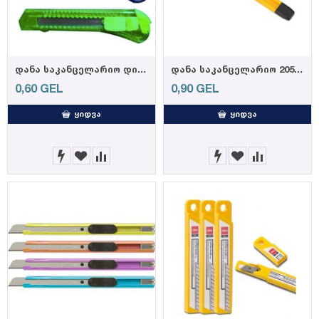
დანა საკანცელარიო დიდი FX-108/677229
დანა საკანცელარიო 2051 , DELI
0,60
GEL
0,90
GEL
ᲧᲘᲓᲕᲐ
ᲧᲘᲓᲕᲐ