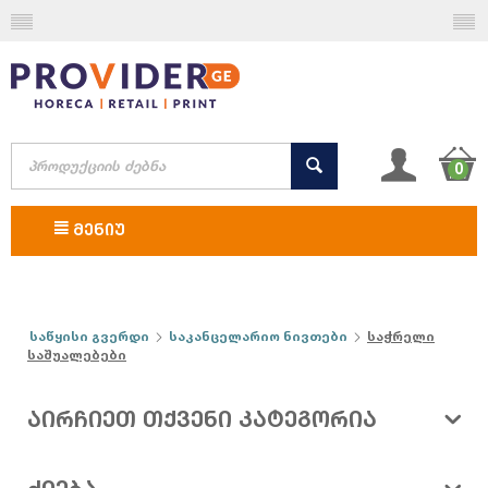
0
ᲛᲔᲜᲘᲣ
საწყისი გვერდი
საკანცელარიო ნივთები
საჭრელი
საშუალებები
ᲐᲘᲠᲩᲘᲔᲗ ᲗᲥᲕᲔᲜᲘ ᲙᲐᲢᲔᲒᲝᲠᲘᲐ