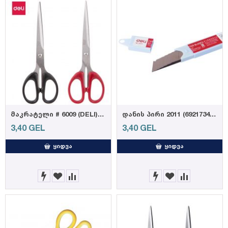
მაკრატელი # 6009 (DELI) (6921734960092)
დანის პირი 2011 (6921734920119)
3,40
GEL
3,40
GEL
ᲧᲘᲓᲕᲐ
ᲧᲘᲓᲕᲐ