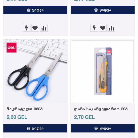
ᲧᲘᲓᲕᲐ
ᲧᲘᲓᲕᲐ
მაკრატელი 0603
დანა საკანცელარიო 2039 (6921734920393)
2,60
GEL
2,70
GEL
ᲧᲘᲓᲕᲐ
ᲧᲘᲓᲕᲐ