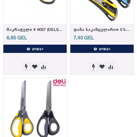
მაკრატელი # 6027 (DELI) (6921734960276)
დანა საკანცელარიო 5 სათადარიგო დანის პირით 2068
6,95
GEL
7,40
GEL
ᲧᲘᲓᲕᲐ
ᲧᲘᲓᲕᲐ