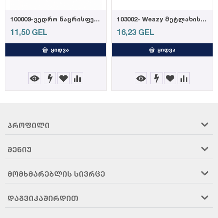
100009-ვედრო ნაცრისფერი 14,5ლ
103002- Weazy მეტლახის საწმენდი რეზინის პ...
11,50
GEL
16,23
GEL
ᲧᲘᲓᲕᲐ
ᲧᲘᲓᲕᲐ
ᲞᲠᲝᲤᲘᲚᲘ
ᲛᲔᲜᲘᲣ
ᲛᲝᲛᲮᲛᲐᲠᲔᲑᲚᲘᲡ ᲡᲘᲕᲠᲪᲔ
ᲓᲐᲒᲕᲘᲙᲐᲨᲘᲠᲓᲘᲗ