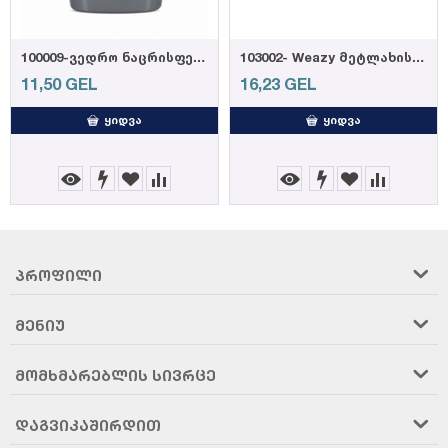
100009-ვედრო ნაცრისფერი 14,5ლ
103002- Weazy მეტლახის საწმენდი რეზინის პ...
11,50
GEL
16,23
GEL
ᲧᲘᲓᲕᲐ
ᲧᲘᲓᲕᲐ
ᲞᲠᲝᲤᲘᲚᲘ
ᲛᲔᲜᲘᲣ
ᲛᲝᲛᲮᲛᲐᲠᲔᲑᲚᲘᲡ ᲡᲘᲕᲠᲪᲔ
ᲓᲐᲒᲕᲘᲙᲐᲨᲘᲠᲓᲘᲗ