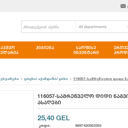
All departments
ᲑᲐᲕᲨᲕᲝ
ᲰᲘᲒᲘᲔᲜᲐ
ᲡᲐᲝᲤᲘᲡᲔ
ᲔᲠᲗᲯ
ᲪᲔᲚᲐᲠᲘᲐ
ᲘᲜᲕᲔᲜᲢᲐᲠᲘ
ᲞᲠᲝᲓ
სესუარები
ცოცხი/ აქანდაზი/ ჯოხი
116057-სამრეწველო დიდი ნ
116057-სამრეწველო დიდი ნაგვ
ასაღები
25,40
GEL
კოდი:
8697420953355