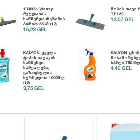
103002- Weazy
მოპის თავი 5
მეტლახის
TP132
საწმენდი რეზინის
12,07
GEL
პირით 55სმ (12)
16,23
GEL
KALYON-ყველა
KALYON-ცხიმ
0009-ვედრო ნაცრისფერი 14,5ლ
ტიპის იატაკის
მოსაშორებე
,50
GEL
16,23
GEL
საწმენდი
სპრეი 750 მლ 
საშუალება,
4,40
GEL
გაზაფხულის
ᲧᲘᲓᲕᲐ
ᲧᲘᲓᲕᲐ
სურნელით 1000მლ
(12)
3,75
GEL