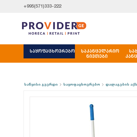
+995(571)333-222
ᲡᲐᲧᲝᲤᲐᲪᲮᲝᲕᲠᲔᲑᲝ
ᲡᲐᲙᲐᲜᲪᲔᲚᲐᲠᲘᲝ
ᲡᲐ
ᲜᲘᲕᲗᲔᲑᲘ
ᲙᲐᲜ
საწყისი გვერდი
საყოფაცხოვრებო
დალაგების აქ