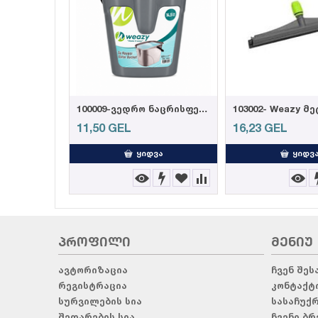
100009-ვედრო ნაცრისფერი 14,5ლ
11,50
GEL
16,23
GEL
ᲧᲘᲓᲕᲐ
ᲧᲘᲓᲕ
ᲞᲠᲝᲤᲘᲚᲘ
ᲛᲔᲜᲘᲣ
ავტორიზაცია
ჩვენ შეს
რეგისტრაცია
კონტაქტ
სურვილების სია
სასაჩუქ
შედარების სია
ჩვენი ბრ