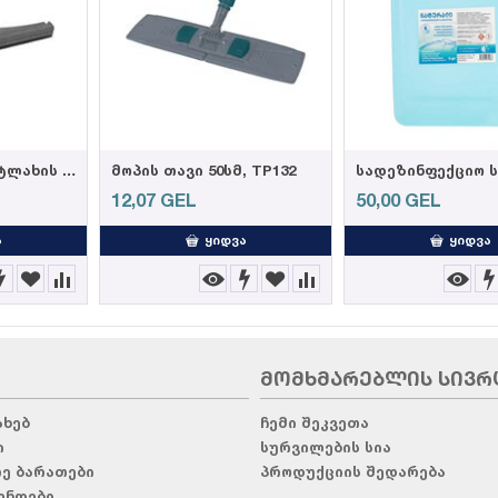
103002- Weazy მეტლახის საწმენდი რეზინის პ...
მოპის თავი 50სმ, TP132
12,07
GEL
50,00
GEL
Ა
ᲧᲘᲓᲕᲐ
ᲧᲘᲓᲕᲐ
ᲛᲝᲛᲮᲛᲐᲠᲔᲑᲚᲘᲡ ᲡᲘᲕᲠ
ახებ
ჩემი შეკვეთა
ი
სურვილების სია
რე ბარათები
პროდუქციის შედარება
ენდები