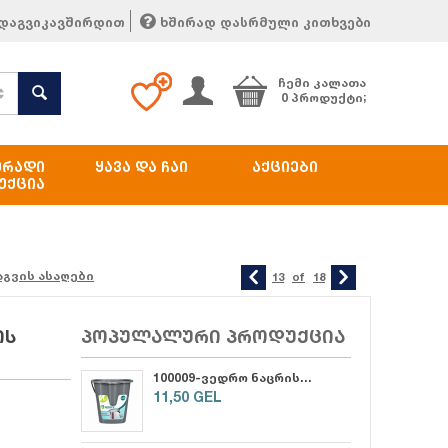
დაგვიკავშირდით
ხშირად დასრმული კითხვები
ᲩᲔᲛᲘ ᲙᲐᲚᲐᲗᲐ
0 პროდუქტი;
ᲔᲠᲐᲓᲘ
ᲧᲐᲕᲐ ᲓᲐ ᲩᲐᲘ
ᲐᲥᲪᲘᲔᲑᲘ
ᲣᲥᲪᲘᲐ
აგვის ასაღები
13
of
18
ის
პოპულალური პროდუქცია
100009-ვედრო ნაცრისფერი 14,5ლ
11,50
GEL