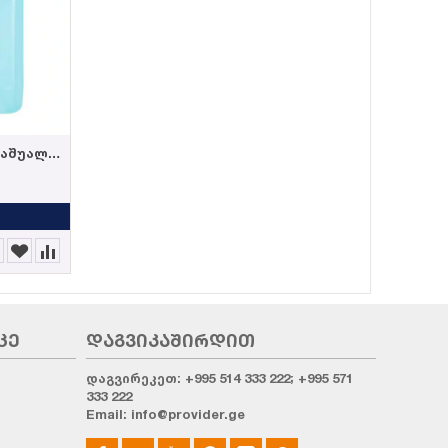
სადეზინფექციო საშუალება "ნატურალი" 5 ლ
KALYON-ყველა ტიპის იატაკის საწმენდი საშუა...
3,75
GEL
4,40
GEL
5,00
GEL
ᲧᲘᲓᲕᲐ
ᲧᲘᲓᲕᲐ
ᲪᲔ
ᲓᲐᲒᲕᲘᲙᲐᲨᲘᲠᲓᲘᲗ
დაგვირეკეთ:
+995 514 333 222; +995 571
333 222
Email:
info@provider.ge