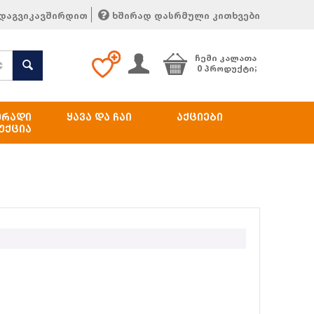
დაგვიკავშირდით
ხშირად დასრმული კითხვები
ᲩᲔᲛᲘ ᲙᲐᲚᲐᲗᲐ
ლებები
0 პროდუქტი;
ᲔᲠᲐᲓᲘ
ᲧᲐᲕᲐ ᲓᲐ ᲩᲐᲘ
ᲐᲥᲪᲘᲔᲑᲘ
ᲣᲥᲪᲘᲐ