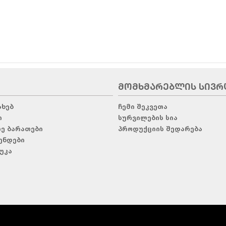
ᲛᲝᲛᲮᲛᲐᲠᲔᲑᲚᲘᲡ ᲡᲘᲕᲠ
ახებ
ჩემი შეკვეთა
ი
სურვილების სია
რე ბარათები
პროდუქციის შედარება
ენდები
უკა