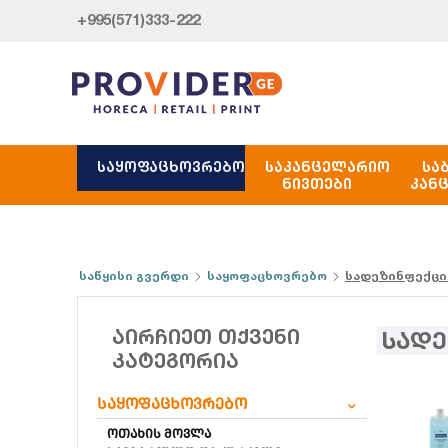
+995(571)333-222
ᲡᲐᲧᲝᲤᲐᲪᲮᲝᲕᲠᲔᲑᲝ
ᲡᲐᲙᲐᲜᲪᲔᲚᲐᲠᲘᲝ
ᲡᲐ
ᲜᲘᲕᲗᲔᲑᲘ
ᲙᲐᲜ
საწყისი გვერდი
საყოფაცხოვრებო
სადეზინფექცი
ᲐᲘᲠᲩᲘᲔᲗ ᲗᲥᲕᲔᲜᲘ
სადე
ᲙᲐᲢᲔᲒᲝᲠᲘᲐ
საყოფაცხოვრებო
ოთახის მოვლა