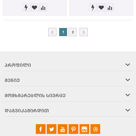
1
2
ᲞᲠᲝᲤᲘᲚᲘ
ᲛᲔᲜᲘᲣ
ᲛᲝᲛᲮᲛᲐᲠᲔᲑᲚᲘᲡ ᲡᲘᲕᲠᲪᲔ
ᲓᲐᲒᲕᲘᲙᲐᲨᲘᲠᲓᲘᲗ