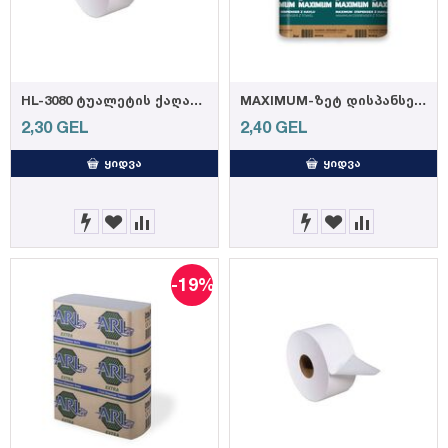
HL-3080 ტუალეტის ქაღალდი ჯუმბო 80მ, (12ც=3კგ)
MAXIMUM-ზეტ დისპანსერის ხელსახოცი 2ფენა, 21სმ*21სმ, 155ფურც.
2,30
GEL
2,40
GEL
ᲧᲘᲓᲕᲐ
ᲧᲘᲓᲕᲐ
-19%