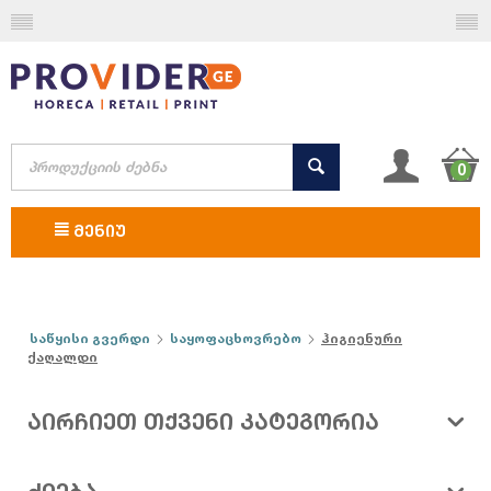
0
ᲛᲔᲜᲘᲣ
საწყისი გვერდი
საყოფაცხოვრებო
ჰიგიენური
ქაღალდი
ᲐᲘᲠᲩᲘᲔᲗ ᲗᲥᲕᲔᲜᲘ ᲙᲐᲢᲔᲒᲝᲠᲘᲐ