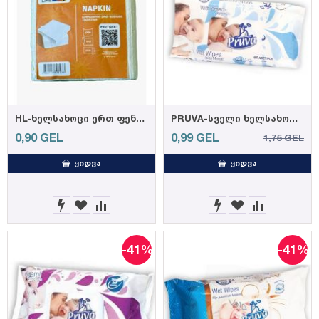
HL-ხელსახოცი ერთ ფენიანი 23*23სმ, 100ც.
PRUVA-სველი ხელსახოცი 64ც 35 გრ. (12)
0,90
GEL
0,99
GEL
1,75
GEL
ᲧᲘᲓᲕᲐ
ᲧᲘᲓᲕᲐ
-41%
-41%