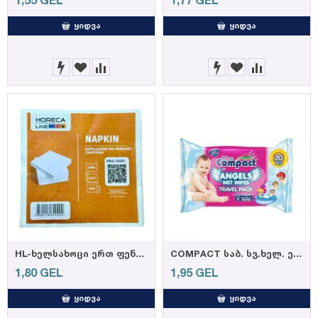
1,55
GEL
1,77
GEL
ᲧᲘᲓᲕᲐ
ᲧᲘᲓᲕᲐ
HL-ხელსახოცი ერთ ფენიანი 33*33სმ, 100ც,
COMPACT საბ. სვ.ხელ. ენჯელ დაიპ 20 ც
1,80
GEL
1,95
GEL
ᲧᲘᲓᲕᲐ
ᲧᲘᲓᲕᲐ