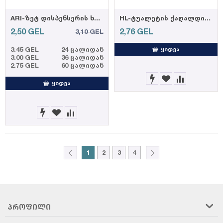
ARI-ზეტ დისპენსერის ხელსახოცი 2 ფენა, 21სმ*21სმ, 200ფურც, 12ც=3,75კგ
HL-ტუალეტის ქაღალდი ჯუმბო 2ფ, 100მ (12ც=4კგ)
2,50
GEL
2,76
GEL
3,10
GEL
3.45 GEL
24 ცალიდან
ᲧᲘᲓᲕᲐ
3.00 GEL
36 ცალიდან
2.75 GEL
60 ცალიდან
ᲧᲘᲓᲕᲐ
1
2
3
4
ᲞᲠᲝᲤᲘᲚᲘ