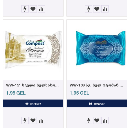
WW-151 სველი ხელსახოცი ოტომანი 20 ც
WW-189 სვ. ხელ ოტომან NEON 20 ც
1,95
GEL
1,95
GEL
ᲧᲘᲓᲕᲐ
ᲧᲘᲓᲕᲐ