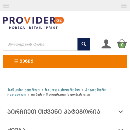
0
ᲛᲔᲜᲘᲣ
საწყისი გვერდი
საყოფაცხოვრებო
ჰიგიენური
ქაღალდი
ჯიბის ერთჯერადი ხელსახოცი
ᲐᲘᲠᲩᲘᲔᲗ ᲗᲥᲕᲔᲜᲘ ᲙᲐᲢᲔᲒᲝᲠᲘᲐ