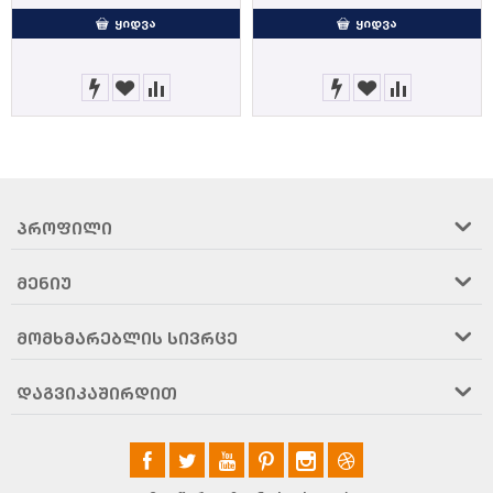
ᲧᲘᲓᲕᲐ
ᲧᲘᲓᲕᲐ
ᲞᲠᲝᲤᲘᲚᲘ
ᲛᲔᲜᲘᲣ
ᲛᲝᲛᲮᲛᲐᲠᲔᲑᲚᲘᲡ ᲡᲘᲕᲠᲪᲔ
ᲓᲐᲒᲕᲘᲙᲐᲨᲘᲠᲓᲘᲗ