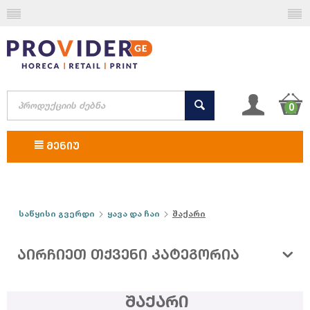
0
ᲛᲔᲜᲘᲣ
საწყისი გვერდი
ყავა და ჩაი
შაქარი
ᲐᲘᲠᲩᲘᲔᲗ ᲗᲥᲕᲔᲜᲘ ᲙᲐᲢᲔᲒᲝᲠᲘᲐ
შაქარი