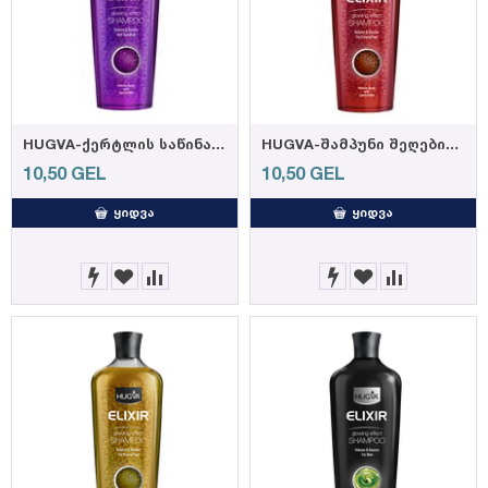
HUGVA-ქერტლის საწინააღმდეგო შამპუნი 600მლ (12)
HUGVA-შამპუნი შეღებილი თმისთვის 600მლ (12)
10,50
GEL
10,50
GEL
ᲧᲘᲓᲕᲐ
ᲧᲘᲓᲕᲐ