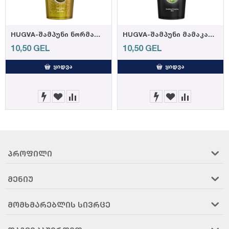
HUGVA-შამპუნი ნორმალური თმისთვის 600მლ (12)
HUGVA-შამპუნი მამაკაცებისთვის 600მლ (12)
10,50
GEL
10,50
GEL
ᲧᲘᲓᲕᲐ
ᲧᲘᲓᲕᲐ
ᲞᲠᲝᲤᲘᲚᲘ
ᲛᲔᲜᲘᲣ
ᲛᲝᲛᲮᲛᲐᲠᲔᲑᲚᲘᲡ ᲡᲘᲕᲠᲪᲔ