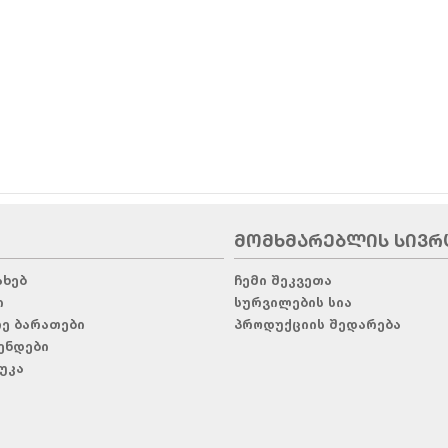
ᲛᲝᲛᲮᲛᲐᲠᲔᲑᲚᲘᲡ ᲡᲘᲕᲠ
ახებ
ჩემი შეკვეთა
ი
სურვილების სია
რე ბარათები
პროდუქციის შედარება
ენდები
უკა