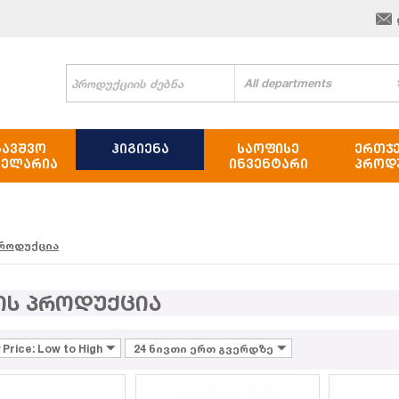
All departments
ᲑᲐᲕᲨᲕᲝ
ᲰᲘᲒᲘᲔᲜᲐ
ᲡᲐᲝᲤᲘᲡᲔ
ᲔᲠᲗᲯ
ᲪᲔᲚᲐᲠᲘᲐ
ᲘᲜᲕᲔᲜᲢᲐᲠᲘ
ᲞᲠᲝᲓ
პროდუქცია
ის პროდუქცია
 Price: Low to High
24 ნივთი ერთ გვერდზე