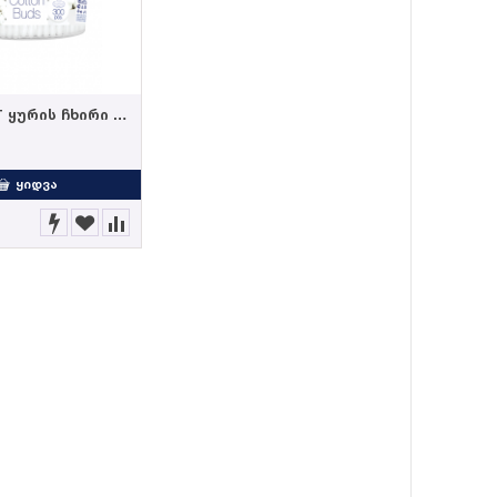
COMPACT ყურის ჩხირი ცილინდრი 300 ც
L
ᲧᲘᲓᲕᲐ