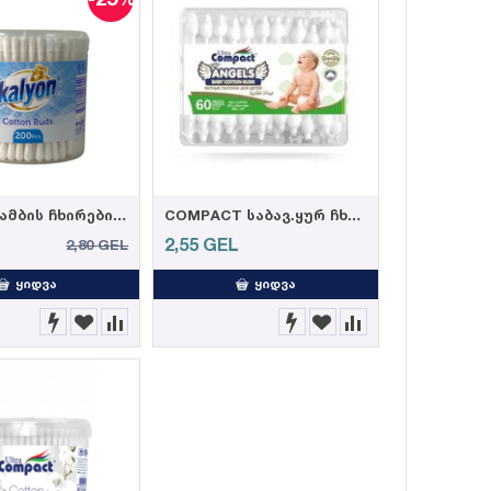
KALYON-ბამბის ჩხირები 200 ცალი (144)
COMPACT საბავ.ყურ ჩხირი 60 ც
L
2,55
GEL
2,80
GEL
ᲧᲘᲓᲕᲐ
ᲧᲘᲓᲕᲐ