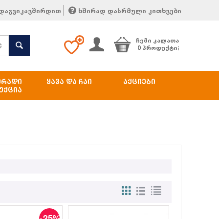
დაგვიკავშირდით
ხშირად დასრმული კითხვები
ᲩᲔᲛᲘ ᲙᲐᲚᲐᲗᲐ
0 პროდუქტი;
ᲔᲠᲐᲓᲘ
ᲧᲐᲕᲐ ᲓᲐ ᲩᲐᲘ
ᲐᲥᲪᲘᲔᲑᲘ
ᲣᲥᲪᲘᲐ
-25%