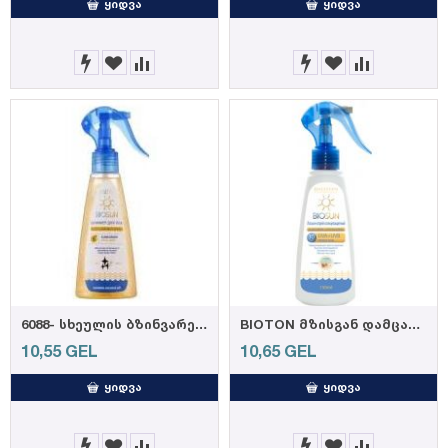
ᲧᲘᲓᲕᲐ
ᲧᲘᲓᲕᲐ
6088- სხეულის ბზინვარება ქოქოსის ზეთით
BIOTON მზისგან დამცავი სპრეი ლოსიონი (SPF 30) 150მლ
10,55
GEL
10,65
GEL
ᲧᲘᲓᲕᲐ
ᲧᲘᲓᲕᲐ