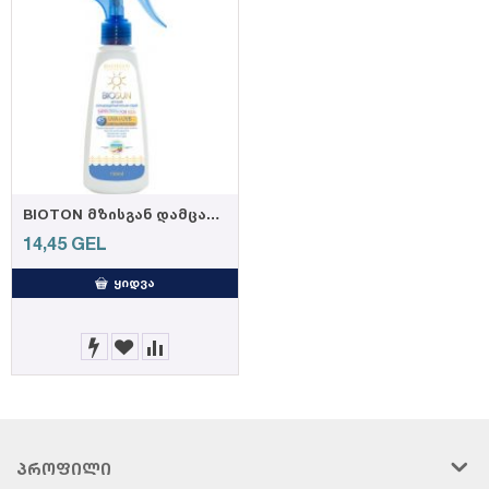
BIOTON მზისგან დამცავი სპრეი ლოსიონი საბავშვო (SPF 45) 150მლ
14,45
GEL
ᲧᲘᲓᲕᲐ
ᲞᲠᲝᲤᲘᲚᲘ