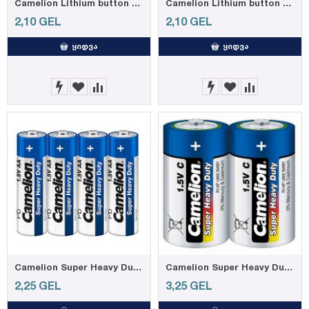
Camelion Lithium button cell CR1616, 1-pc blister
Camelion Lithium button cell CR2016, 1-pc blister
2,10
GEL
2,10
GEL
ᲧᲘᲓᲕᲐ
ᲧᲘᲓᲕᲐ
Camelion Super Heavy Duty, Blue AA, 4-pc shrink
Camelion Super Heavy Duty, Blue C, 2-pc shrink
2,25
GEL
3,25
GEL