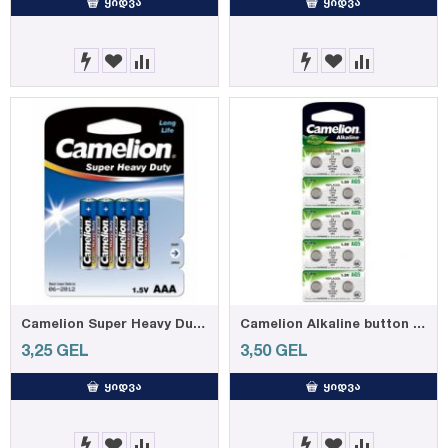
ᲧᲘᲓᲕᲐ
ᲧᲘᲓᲕᲐ
Camelion Super Heavy Duty, Blue AAA, 4-pc blister
Camelion Alkaline button cell AG5 / 193, 10-pc blister
3,25
GEL
3,50
GEL
ᲧᲘᲓᲕᲐ
ᲧᲘᲓᲕᲐ