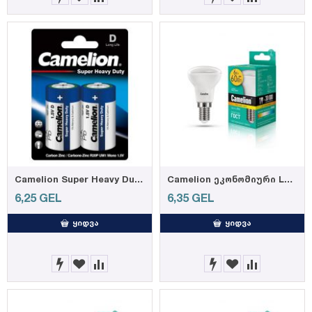
Camelion Super Heavy Duty, Blue D, 2-pc blister
Camelion ეკონომიური LED ნათურა Energy Saving LED Bulbs - 6W/Warmlight/ LED6-R50/830/E14
6,25
GEL
6,35
GEL
ᲧᲘᲓᲕᲐ
ᲧᲘᲓᲕᲐ