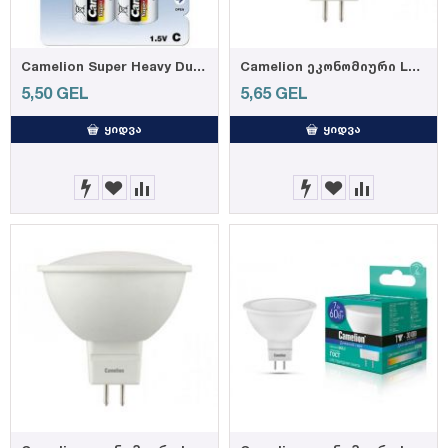
Camelion Super Heavy Duty, Blue C, 2-pc blister
Camelion ეკონომიური LED ნათურა Energy Saving LED Bulbs - 7W/Warmlight/ LED7-JCDR/830/GU5.3
5,50
GEL
5,65
GEL
ᲧᲘᲓᲕᲐ
ᲧᲘᲓᲕᲐ