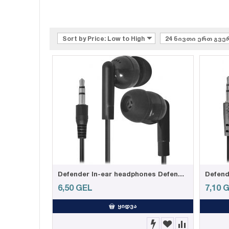
Sort by Price: Low to High
24 ნივთი ერთ გვ
Defender In-ear headphones Defender #1 Basic 617 black
6,50
GEL
7,10
G
ᲧᲘᲓᲕᲐ