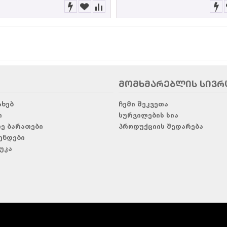
ᲛᲝᲛᲮᲛᲐᲠᲔᲑᲚᲘᲡ ᲡᲘᲕᲠ
ახებ
ჩემი შეკვეთა
ი
სურვილების სია
რე ბარათები
პროდუქციის შედარება
ენდები
უკა