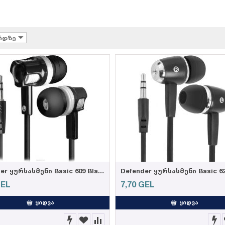
ერდზე
Defender ყურსასმენი Basic 609 Black + white
EL
7,70
GEL
ᲧᲘᲓᲕᲐ
ᲧᲘᲓᲕᲐ