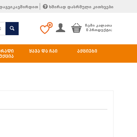
დაგვიკავშირდით
ხშირად დასრმული კითხვები
ᲩᲔᲛᲘ ᲙᲐᲚᲐᲗᲐ
0 პროდუქტი;
ᲔᲠᲐᲓᲘ
ᲧᲐᲕᲐ ᲓᲐ ᲩᲐᲘ
ᲐᲥᲪᲘᲔᲑᲘ
ᲣᲥᲪᲘᲐ