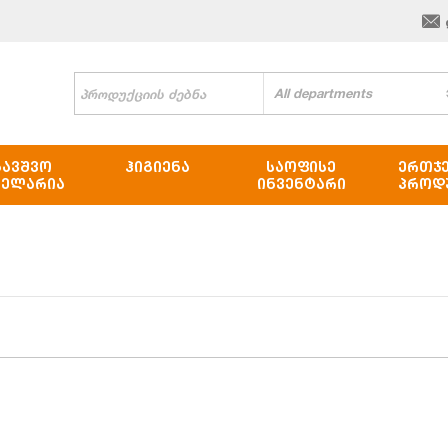
All departments
ᲑᲐᲕᲨᲕᲝ
ᲰᲘᲒᲘᲔᲜᲐ
ᲡᲐᲝᲤᲘᲡᲔ
ᲔᲠᲗᲯ
ᲪᲔᲚᲐᲠᲘᲐ
ᲘᲜᲕᲔᲜᲢᲐᲠᲘ
ᲞᲠᲝᲓ