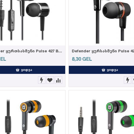
Defender ყურთსასმენი Pulse 427 Black
EL
8,30
GEL
ᲧᲘᲓᲕᲐ
ᲧᲘᲓᲕᲐ