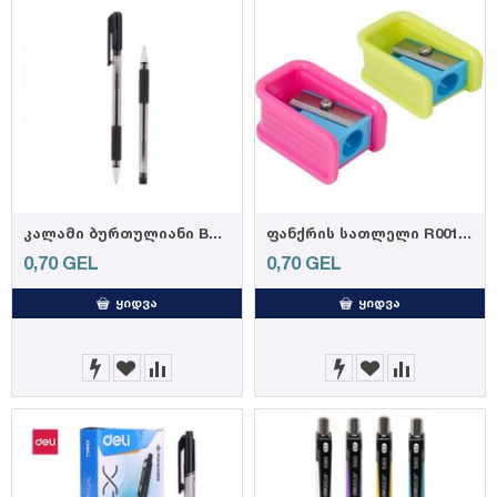
კალამი ბურთულიანი Bullet tip 0.7mm BLACK Q01620,DELI
ფანქრის სათლელი R00106, DELI (48)
0,70
GEL
0,70
GEL
ᲧᲘᲓᲕᲐ
ᲧᲘᲓᲕᲐ