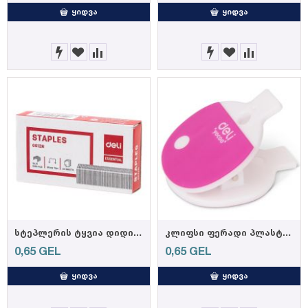
ᲧᲘᲓᲕᲐ
ᲧᲘᲓᲕᲐ
სტეპლერის ტყვია დიდი N24/6 # 0012 (DELI)
კლიფსი ფერადი პლასტიკური 38მმ ( 24ცალი) 9486
0,65
GEL
0,65
GEL
ᲧᲘᲓᲕᲐ
ᲧᲘᲓᲕᲐ