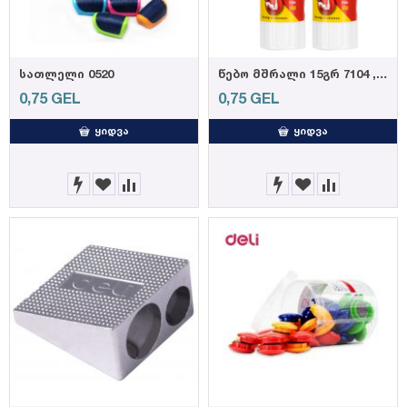
სათლელი 0520
წებო მშრალი 15გრ 7104 , DELI
0,75
GEL
0,75
GEL
ᲧᲘᲓᲕᲐ
ᲧᲘᲓᲕᲐ