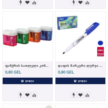
ფანქრის სათლელი კონტეინერით E0574 , DELI
დაფის მარკერი ლურჯი U00630 Blue, DELI
0,80
GEL
0,80
GEL
ᲧᲘᲓᲕᲐ
ᲧᲘᲓᲕᲐ