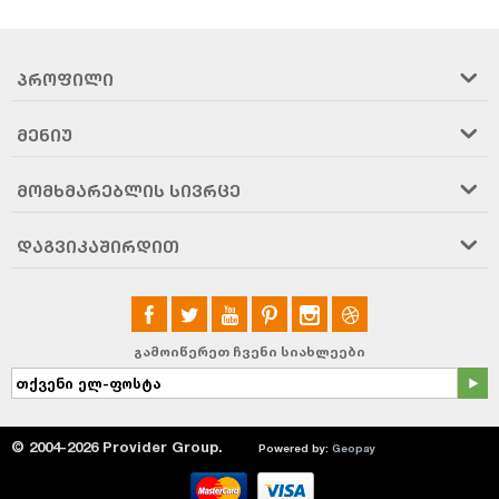
ᲞᲠᲝᲤᲘᲚᲘ
ᲛᲔᲜᲘᲣ
ᲛᲝᲛᲮᲛᲐᲠᲔᲑᲚᲘᲡ ᲡᲘᲕᲠᲪᲔ
ᲓᲐᲒᲕᲘᲙᲐᲨᲘᲠᲓᲘᲗ
გამოიწერეთ ჩვენი სიახლეები
© 2004-2026 Provider Group.
Powered by:
Geopay