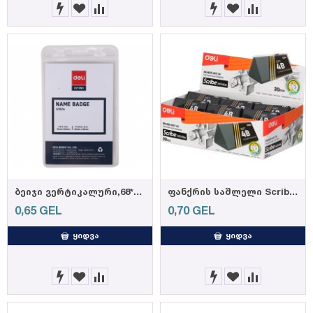
ბეიჯი ვერტიკალური,68*95მმ 5757A DELI
ფანქრის საშლელი Scribe Infinite H01720, DELI
0,65
GEL
0,70
GEL
ᲧᲘᲓᲕᲐ
ᲧᲘᲓᲕᲐ