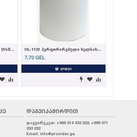
HL-1082 ლაზერის ხელსახოცი 21სმ*80მ, 600გრ, (±5%)
HL-1121 პერფორირებული ხელსახოცი რულონი 21სმ*120მ, (6ც=5კგ)
7,70
GEL
ᲧᲘᲓᲕᲐ
ᲪᲔ
ᲓᲐᲒᲕᲘᲙᲐᲨᲘᲠᲓᲘᲗ
დაგვირეკეთ:
+995 514 333 222; +995 571
333 222
Email:
info@provider.ge