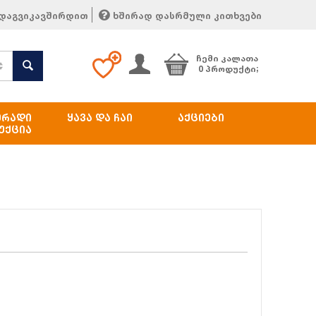
დაგვიკავშირდით
ხშირად დასრმული კითხვები
ᲩᲔᲛᲘ ᲙᲐᲚᲐᲗᲐ
0 პროდუქტი;
ᲔᲠᲐᲓᲘ
ᲧᲐᲕᲐ ᲓᲐ ᲩᲐᲘ
ᲐᲥᲪᲘᲔᲑᲘ
ᲣᲥᲪᲘᲐ