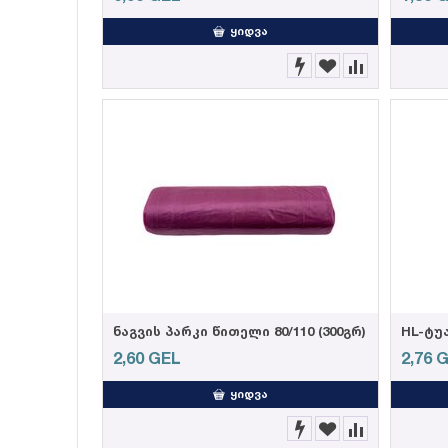
ᲧᲘᲓᲕᲐ
ნაგვის პარკი წითელი 80/110 (300გრ)
2,60
GEL
2,76
G
ᲧᲘᲓᲕᲐ