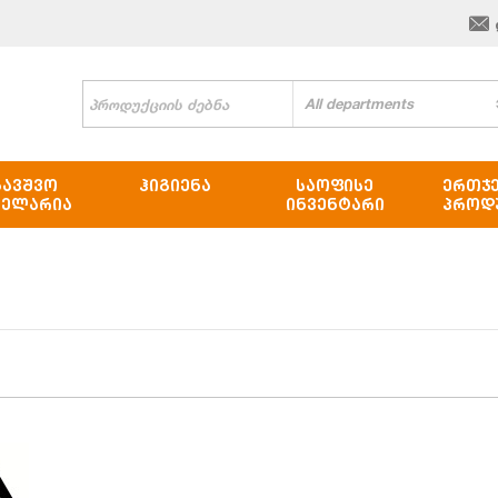
All departments
ᲑᲐᲕᲨᲕᲝ
ᲰᲘᲒᲘᲔᲜᲐ
ᲡᲐᲝᲤᲘᲡᲔ
ᲔᲠᲗᲯ
ᲪᲔᲚᲐᲠᲘᲐ
ᲘᲜᲕᲔᲜᲢᲐᲠᲘ
ᲞᲠᲝᲓ