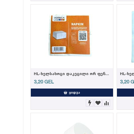
HL-ხელსახოცი დაკეცილი ორ ფენიანი 33*33სმ, 100ც.
3,20
GEL
3,20
G
ᲧᲘᲓᲕᲐ