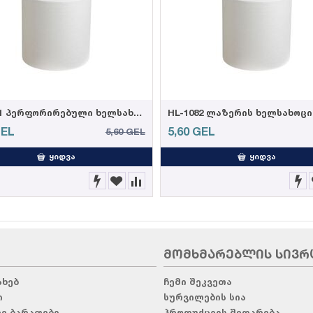
HL-1081 პერფორირებული ხელსახოცი რულონი 21სმ*80მ, 600გრ, (±5%)
EL
5,60
GEL
5,60
GEL
ᲧᲘᲓᲕᲐ
ᲧᲘᲓᲕᲐ
ᲛᲝᲛᲮᲛᲐᲠᲔᲑᲚᲘᲡ ᲡᲘᲕᲠ
ახებ
ჩემი შეკვეთა
ი
სურვილების სია
რე ბარათები
პროდუქციის შედარება