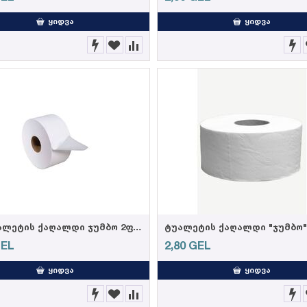
ᲧᲘᲓᲕᲐ
ᲧᲘᲓᲕᲐ
HL-ტუალეტის ქაღალდი ჯუმბო 2ფ, 100მ (12ც=4კგ)
EL
2,80
GEL
ᲧᲘᲓᲕᲐ
ᲧᲘᲓᲕᲐ