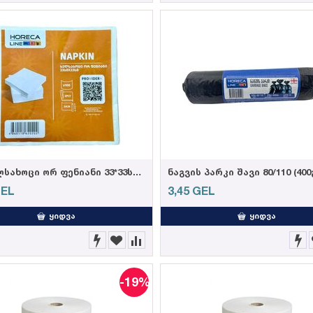
HL-ხელსახოცი ორ ფენიანი 33*33სმ, 100ც.
ნაგვის პარკი შავი 80/110 (400
EL
3,45
GEL
ᲧᲘᲓᲕᲐ
ᲧᲘᲓᲕᲐ
-19%