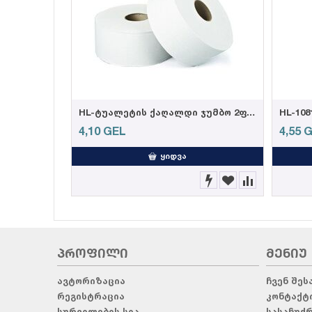
HL-ტუალეტის ქაღალდი ჯუმბო 2ფ, 9,4სმ*150მ, 460გრ, (12ც=5,5კგ)
4,10
GEL
4,55
G
ᲧᲘᲓᲕᲐ
ᲞᲠᲝᲤᲘᲚᲘ
ᲛᲔᲜᲘᲣ
ავტორიზაცია
ჩვენ შეს
რეგისტრაცია
კონტაქტ
სურვილების სია
სასაჩუქ