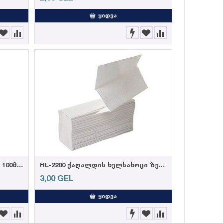
ᲧᲘᲓᲕᲐ
ტუალეტის ქაღალდი "ჯუმბო" 100მ, (12ც=3,6კგ)
HL-2200 ქაღალდის ხელსახოცი ზეტისებრი (15ც)
3,00
GEL
ᲧᲘᲓᲕᲐ