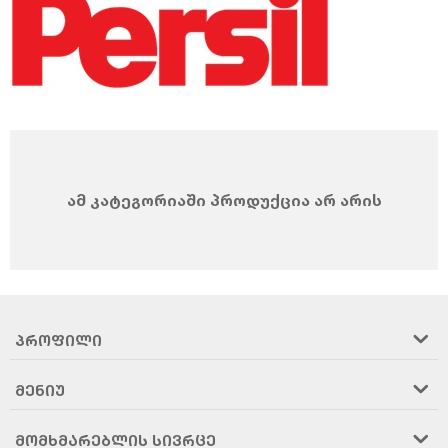
ამ კატეგორიაში პროდუქცია არ არის
ᲞᲠᲝᲤᲘᲚᲘ
ᲛᲔᲜᲘᲣ
ᲛᲝᲛᲮᲛᲐᲠᲔᲑᲚᲘᲡ ᲡᲘᲕᲠᲪᲔ